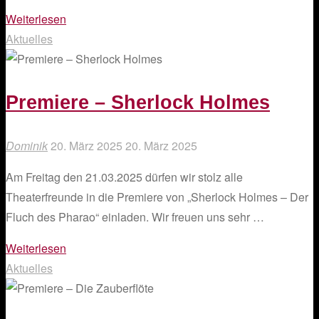
"Ticketvorverkauf
Weiterlesen
–
Aktuelles
Sherlock
Holmes
und
Premiere – Sherlock Holmes
der
Fluch
Dominik
20. März 2025
20. März 2025
des
Am Freitag den 21.03.2025 dürfen wir stolz alle
Pharao"
Theaterfreunde in die Premiere von „Sherlock Holmes – Der
Fluch des Pharao“ einladen. Wir freuen uns sehr …
"Premiere
Weiterlesen
–
Aktuelles
Sherlock
Holmes"