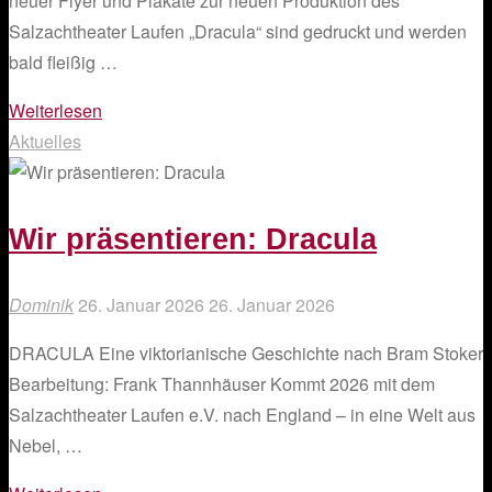
neuer Flyer und Plakate zur neuen Produktion des
Salzachtheater Laufen „Dracula“ sind gedruckt und werden
bald fleißig …
"Flyer
Weiterlesen
und
Aktuelles
Plakate
–
Dracula"
Wir präsentieren: Dracula
Dominik
26. Januar 2026
26. Januar 2026
DRACULA Eine viktorianische Geschichte nach Bram Stoker
Bearbeitung: Frank Thannhäuser Kommt 2026 mit dem
Salzachtheater Laufen e.V. nach England – in eine Welt aus
Nebel, …