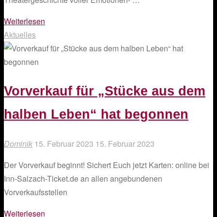
"Chronikfilm
Weiterlesen
–
Aktuelles
40
Jahre
Salzachtheater"
Vorverkauf für „Stücke aus dem
halben Leben“ hat begonnen
Dominik
15. Februar 2023
15. Februar 2023
Der Vorverkauf beginnt! Sichert Euch jetzt Karten: online bei
Inn-Salzach-Ticket.de an allen angebundenen
Vorverkaufsstellen
"Vorverkauf
Weiterlesen