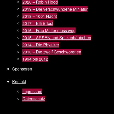
2020 – Robin Hood
2019 – Die verschwundene Miniatur
2018 – 1001 Nacht
2017 – Effi Briest
2016 – Frau Müller muss weg
2015 – ARSEN und Spitzenhäubchen
2014 – Die Physiker
2013 – Die zwölf Geschworenen
1994 bis 2012
Sponsoren
Kontakt
Impressum
Datenschutz