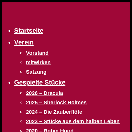
Zum
Inhalt
springen
Startseite
Verein
Vorstand
mitwirken
Satzung
Gespielte Stücke
2026 – Dracula
2025 – Sherlock Holmes
2024 – Die Zauberflöte
2023 – Stücke aus dem halben Leben
2020 – Robin Hood