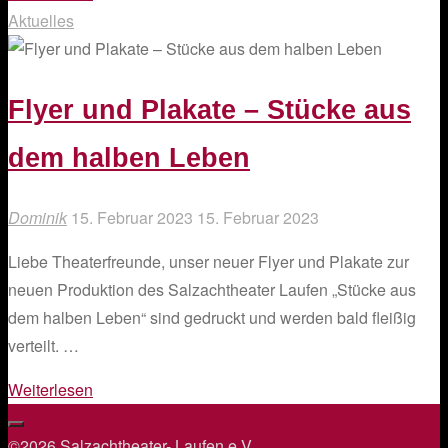
für
Aktuelles
„Stücke
aus
dem
Flyer und Plakate – Stücke aus
halben
dem halben Leben
Leben“
hat
begonnen"
Dominik
15. Februar 2023
15. Februar 2023
Liebe Theaterfreunde, unser neuer Flyer und Plakate zur
neuen Produktion des Salzachtheater Laufen „Stücke aus
dem halben Leben“ sind gedruckt und werden bald fleißig
verteilt. …
"Flyer
Weiterlesen
und
Plakate
©2026 Salzachtheater- Laufen e.V.