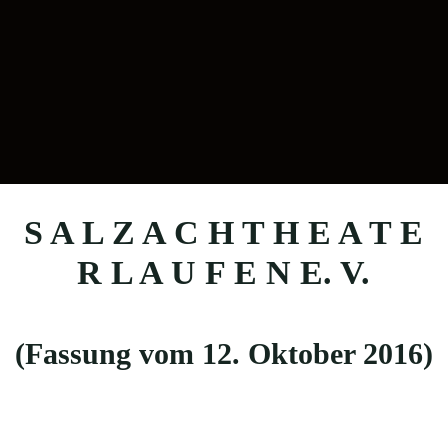
S A L Z A C H T H E A T E
R L A U F E N E. V.
(Fassung vom 12. Oktober 2016)