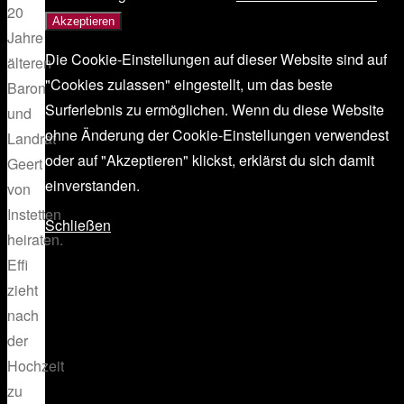
20
Akzeptieren
Jahre
Die Cookie-Einstellungen auf dieser Website sind auf
älteren
"Cookies zulassen" eingestellt, um das beste
Baron
Surferlebnis zu ermöglichen. Wenn du diese Website
und
ohne Änderung der Cookie-Einstellungen verwendest
Landrat
oder auf "Akzeptieren" klickst, erklärst du sich damit
Geert
einverstanden.
von
Instetten
Schließen
heiraten.
Effi
zieht
nach
der
Hochzeit
zu