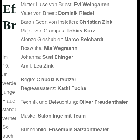
Mutter Luise von Briest:
Evi Weingarten
Effi
Vater von Briest:
Dominik Riedel
Baron Geert von Instetten:
Christian Zink
Briest
Major von Crampas:
Tobias Kurz
Alonzo Gieshübler:
Marco Reichardt
Roswitha:
Mia Wegmann
Johanna:
Susi Ehinger
Im
Anni:
Lea Zink
19.
Jh.
Regie:
Claudia Kreutzer
werden
Regieassistenz:
Kathi Fuchs
junge
Frauen
Technik und Beleuchtung:
Oliver Freudenthaler
standesgemäß
Maske:
Salon Inge mit Team
verheiratet.
So
Bühnenbild:
Ensemble Salzachtheater
auch