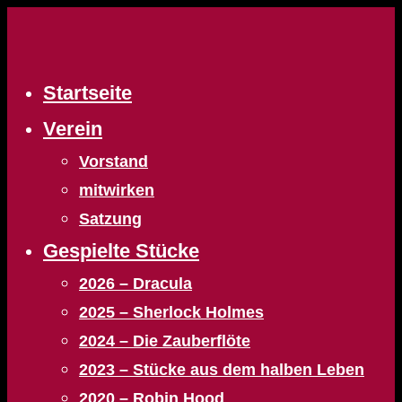
Zum
Inhalt
springen
Startseite
Verein
Vorstand
mitwirken
Satzung
Gespielte Stücke
2026 – Dracula
2025 – Sherlock Holmes
2024 – Die Zauberflöte
2023 – Stücke aus dem halben Leben
2020 – Robin Hood