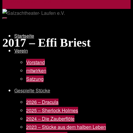
Startseite
2017 – Effi Briest
Verein
Vorstand
mitwirken
Satzung
Gespielte Stücke
2026 – Dracula
2025 – Sherlock Holmes
2024 – Die Zauberflöte
2023 – Stücke aus dem halben Leben