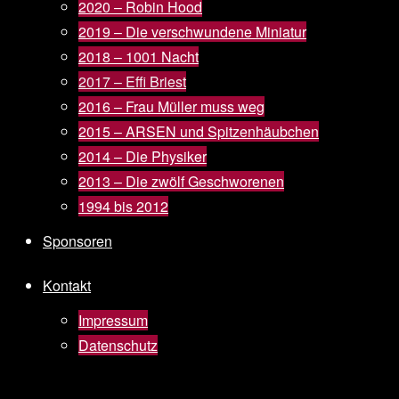
2020 – Robin Hood
2019 – Die verschwundene Miniatur
2018 – 1001 Nacht
2017 – Effi Briest
2016 – Frau Müller muss weg
2015 – ARSEN und Spitzenhäubchen
2014 – Die Physiker
2013 – Die zwölf Geschworenen
1994 bis 2012
Sponsoren
Kontakt
Impressum
Datenschutz