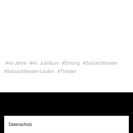
#
40 Jahre
#
40. Jubiläum
#
Ehrung
#
Salzachtheater
#
Salzachtheater-Laufen
#
Theater
Datenschutz