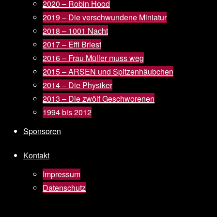
2020 – Robin Hood
2019 – Die verschwundene Miniatur
2018 – 1001 Nacht
2017 – Effi Briest
2016 – Frau Müller muss weg
2015 – ARSEN und Spitzenhäubchen
2014 – Die Physiker
2013 – Die zwölf Geschworenen
1994 bis 2012
Sponsoren
Kontakt
Impressum
Datenschutz