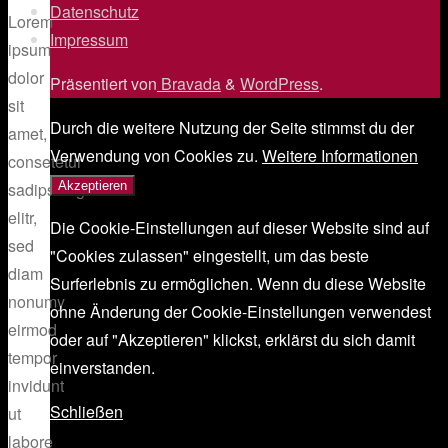
Datenschutz
/
Lorem
Impressum
/
ipsum
dolor
Präsentiert von
Bravada
&
WordPress
.
sit
Durch die weitere Nutzung der Seite stimmst du der
amet,
Verwendung von Cookies zu.
Weitere Informationen
consetetur
Akzeptieren
sadipscing
elitr,
Die Cookie-Einstellungen auf dieser Website sind auf
sed
"Cookies zulassen" eingestellt, um das beste
diam
Surferlebnis zu ermöglichen. Wenn du diese Website
nonumy
ohne Änderung der Cookie-Einstellungen verwendest
eirmod
oder auf "Akzeptieren" klickst, erklärst du sich damit
tempor
einverstanden.
invidunt
Schließen
ut
labore