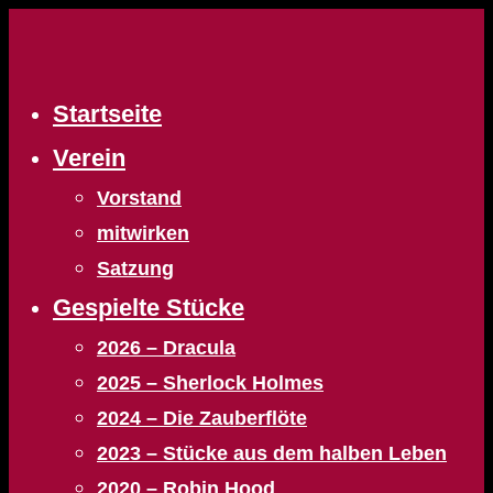
Zum
Inhalt
springen
Startseite
Verein
Vorstand
mitwirken
Satzung
Gespielte Stücke
2026 – Dracula
2025 – Sherlock Holmes
2024 – Die Zauberflöte
2023 – Stücke aus dem halben Leben
2020 – Robin Hood