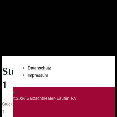
Datenschutz
Stück
Impressum
1
©2026 Salzachtheater- Laufen e.V.
Stück
1