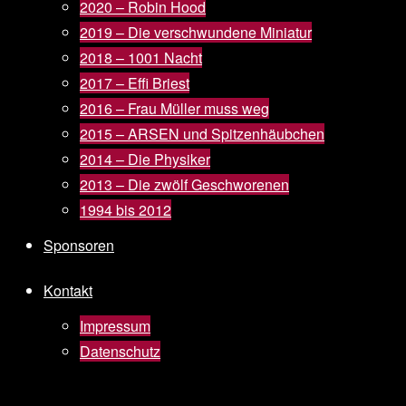
2020 – Robin Hood
2019 – Die verschwundene Miniatur
2018 – 1001 Nacht
2017 – Effi Briest
2016 – Frau Müller muss weg
2015 – ARSEN und Spitzenhäubchen
2014 – Die Physiker
2013 – Die zwölf Geschworenen
1994 bis 2012
Sponsoren
Kontakt
Impressum
Datenschutz