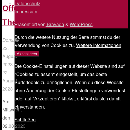
Datenschutz
/
Offenes
Impressum
/
Theatertraining
Präsentiert von
Bravada
&
WordPress
.
Durch die weitere Nutzung der Seite stimmst du der
Dominik
Verwendung von Cookies zu.
Weitere Informationen
22.
Akzeptieren
August
2023
Die Cookie-Einstellungen auf dieser Website sind auf
22.
"Cookies zulassen" eingestellt, um das beste
August
Surferlebnis zu ermöglichen. Wenn du diese Website
2023
ohne Änderung der Cookie-Einstellungen verwendest
oder auf "Akzeptieren" klickst, erklärst du sich damit
Am
einverstanden.
Mittwoch,
den
Schließen
02.08.2023