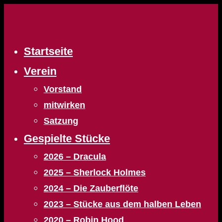
Zum
Inhalt
springen
Startseite
Verein
Vorstand
mitwirken
Satzung
Gespielte Stücke
2026 – Dracula
2025 – Sherlock Holmes
2024 – Die Zauberflöte
2023 – Stücke aus dem halben Leben
2020 – Robin Hood