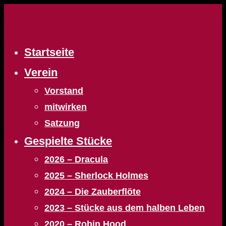
Zum
Inhalt
springen
Startseite
Verein
Vorstand
mitwirken
Satzung
Gespielte Stücke
2026 – Dracula
2025 – Sherlock Holmes
2024 – Die Zauberflöte
2023 – Stücke aus dem halben Leben
2020 – Robin Hood