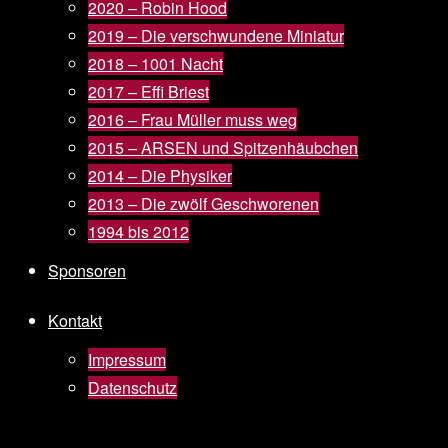
2020 – Robin Hood
2019 – Die verschwundene Miniatur
2018 – 1001 Nacht
2017 – Effi Briest
2016 – Frau Müller muss weg
2015 – ARSEN und Spitzenhäubchen
2014 – Die Physiker
2013 – Die zwölf Geschworenen
1994 bis 2012
Sponsoren
Kontakt
Impressum
Datenschutz