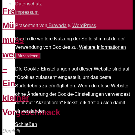
Datenschutz
/
Frau
Impressum
/
Müller
Präsentiert von
Bravada
&
WordPress
.
Durch die weitere Nutzung der Seite stimmst du der
muss
Verwendung von Cookies zu.
Weitere Informationen
weg
Akzeptieren
–
Die Cookie-Einstellungen auf dieser Website sind auf
"Cookies zulassen" eingestellt, um das beste
Ein
Surferlebnis zu ermöglichen. Wenn du diese Website
ohne Änderung der Cookie-Einstellungen verwendest
kleiner
oder auf "Akzeptieren" klickst, erklärst du sich damit
einverstanden.
Vorgeschmack
Schließen
Dominik