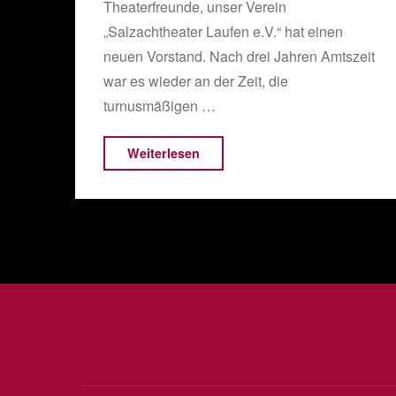
Theaterfreunde, unser Verein
„Salzachtheater Laufen e.V.“ hat einen
neuen Vorstand. Nach drei Jahren Amtszeit
war es wieder an der Zeit, die
turnusmäßigen …
"Neuer
Weiterlesen
Vorstand"