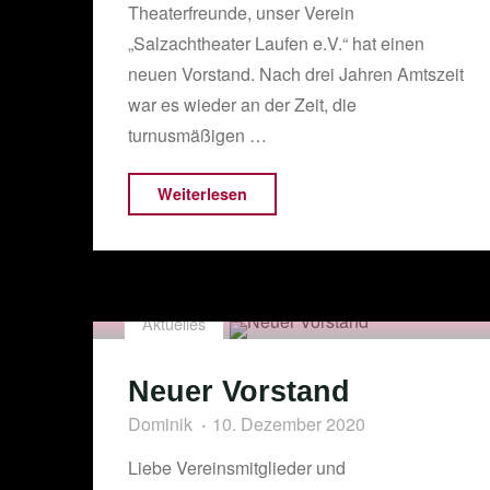
Theaterfreunde, unser Verein
„Salzachtheater Laufen e.V.“ hat einen
neuen Vorstand. Nach drei Jahren Amtszeit
war es wieder an der Zeit, die
turnusmäßigen …
"Neuer
Weiterlesen
Vorstand"
Aktuelles
Neuer Vorstand
Dominik
10. Dezember 2020
Liebe Vereinsmitglieder und