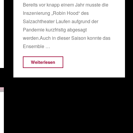
Bereits vor knapp einem Jahr musste die
Inszenierung „Robin Hood“ des
Salzachtheater Laufen aufgrund der
Pandemie kurzfristig abgesagt
werden.Auch in dieser Saison konnte das
Ensemble …
"Salzachtheater
Weiterlesen
weiter
ausgebremst"