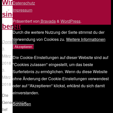
Wir
Datenschutz
/
Impressum
/
sind
Präsentiert von
Bravada
&
WordPress
.
bereit
Durch die weitere Nutzung der Seite stimmst du der
Verwendung von Cookies zu.
Weitere Informationen
Dominik
Akzeptieren
3.
März
Die Cookie-Einstellungen auf dieser Website sind auf
2018
"Cookies zulassen" eingestellt, um das beste
3.
Surferlebnis zu ermöglichen. Wenn du diese Website
März
ohne Änderung der Cookie-Einstellungen verwendest
2018
oder auf "Akzeptieren" klickst, erklärst du sich damit
einverstanden.
Die
Generalprobe
Schließen
lief