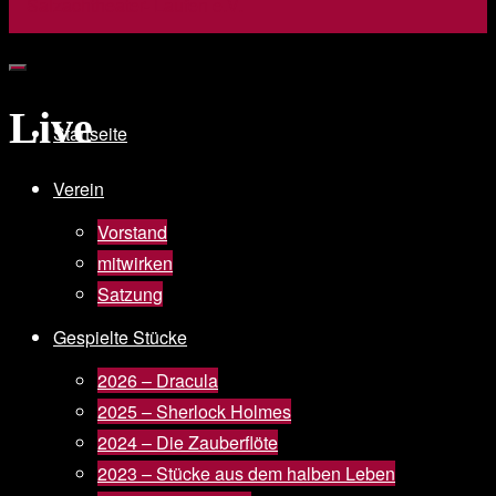
Live
Startseite
Verein
Vorstand
mitwirken
Satzung
Gespielte Stücke
2026 – Dracula
2025 – Sherlock Holmes
2024 – Die Zauberflöte
2023 – Stücke aus dem halben Leben