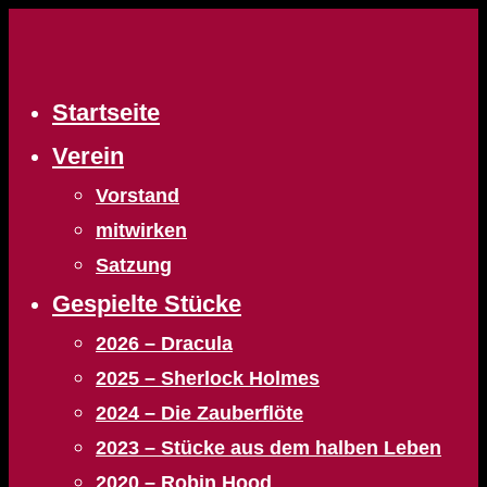
Zum
Inhalt
springen
Startseite
Verein
Vorstand
mitwirken
Satzung
Gespielte Stücke
2026 – Dracula
2025 – Sherlock Holmes
2024 – Die Zauberflöte
2023 – Stücke aus dem halben Leben
2020 – Robin Hood