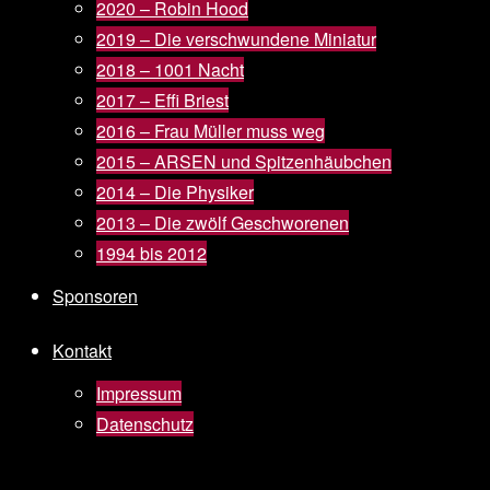
2020 – Robin Hood
2019 – Die verschwundene Miniatur
2018 – 1001 Nacht
2017 – Effi Briest
2016 – Frau Müller muss weg
2015 – ARSEN und Spitzenhäubchen
2014 – Die Physiker
2013 – Die zwölf Geschworenen
1994 bis 2012
Sponsoren
Kontakt
Impressum
Datenschutz