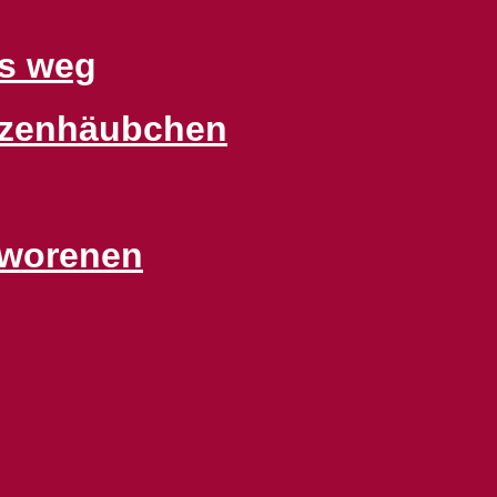
ss weg
tzenhäubchen
hworenen