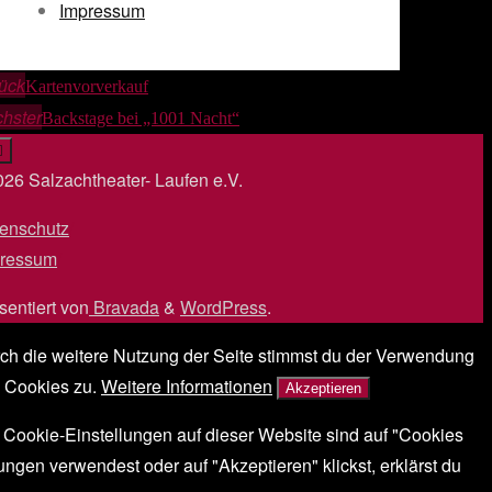
Impressum
ück
Kartenvorverkauf
hster
Backstage bei „1001 Nacht“
26 Salzachtheater- Laufen e.V.
enschutz
/
ressum
/
sentiert von
Bravada
&
WordPress
.
ch die weitere Nutzung der Seite stimmst du der Verwendung
 Cookies zu.
Weitere Informationen
Akzeptieren
 Cookie-Einstellungen auf dieser Website sind auf "Cookies
gen verwendest oder auf "Akzeptieren" klickst, erklärst du