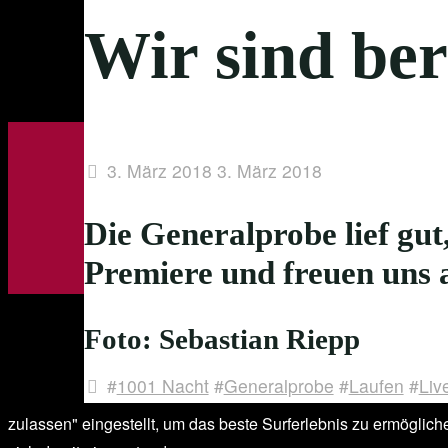
Wir sind ber
3. März 2018
3. März 2018
Die Generalprobe lief gut,
Premiere und freuen uns 
Foto: Sebastian Riepp
#
1001 Nacht
#
Generalprobe
#
Laufen
#
Liv
zulassen" eingestellt, um das beste Surferlebnis zu ermöglic