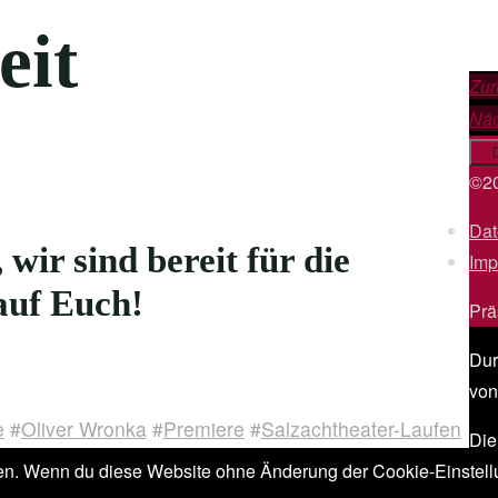
eit
Zur
Näc
©20
Dat
 wir sind bereit für die
Imp
auf Euch!
Prä
Dur
von
e
#
Oliver Wronka
#
Premiere
#
Salzachtheater-Laufen
Die
hen. Wenn du diese Website ohne Änderung der Cookie-Einstellun