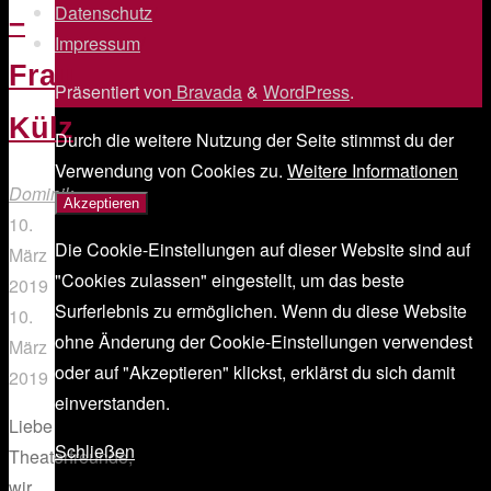
Datenschutz
/
–
Impressum
/
Frau
Präsentiert von
Bravada
&
WordPress
.
Külz
Durch die weitere Nutzung der Seite stimmst du der
Verwendung von Cookies zu.
Weitere Informationen
Dominik
Akzeptieren
10.
Die Cookie-Einstellungen auf dieser Website sind auf
März
"Cookies zulassen" eingestellt, um das beste
2019
Surferlebnis zu ermöglichen. Wenn du diese Website
10.
ohne Änderung der Cookie-Einstellungen verwendest
März
oder auf "Akzeptieren" klickst, erklärst du sich damit
2019
einverstanden.
Liebe
Schließen
Theaterfreunde,
wir