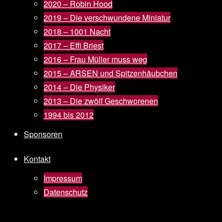
2020 – Robin Hood
2019 – Die verschwundene Miniatur
2018 – 1001 Nacht
2017 – Effi Briest
2016 – Frau Müller muss weg
2015 – ARSEN und Spitzenhäubchen
2014 – Die Physiker
2013 – Die zwölf Geschworenen
1994 bis 2012
Sponsoren
Kontakt
Impressum
Datenschutz