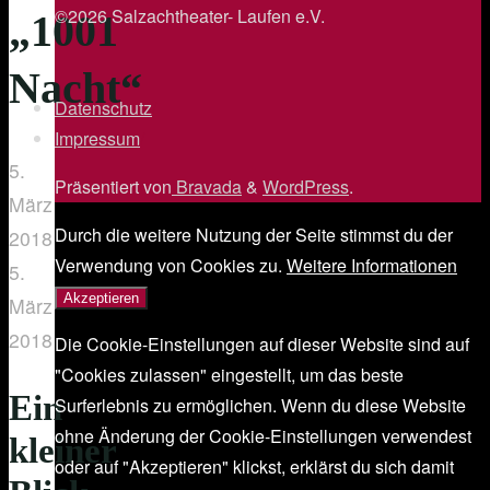
©2026 Salzachtheater- Laufen e.V.
„1001
Nacht“
Datenschutz
/
Impressum
/
5.
Präsentiert von
Bravada
&
WordPress
.
März
Durch die weitere Nutzung der Seite stimmst du der
2018
Verwendung von Cookies zu.
Weitere Informationen
5.
Akzeptieren
März
2018
Die Cookie-Einstellungen auf dieser Website sind auf
"Cookies zulassen" eingestellt, um das beste
Ein
Surferlebnis zu ermöglichen. Wenn du diese Website
ohne Änderung der Cookie-Einstellungen verwendest
kleiner
oder auf "Akzeptieren" klickst, erklärst du sich damit