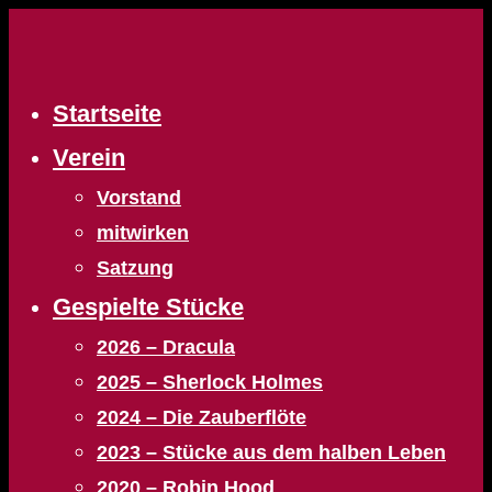
Zum
Inhalt
springen
Startseite
Verein
Vorstand
mitwirken
Satzung
Gespielte Stücke
2026 – Dracula
2025 – Sherlock Holmes
2024 – Die Zauberflöte
2023 – Stücke aus dem halben Leben
2020 – Robin Hood