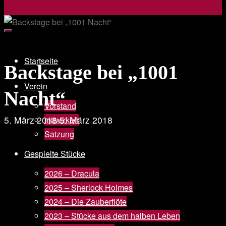
Startseite
Backstage bei „1001
Verein
Nacht“
Vorstand
5. März 2018
5. März 2018
mitwirken
Satzung
Gespielte Stücke
2026 – Dracula
2025 – Sherlock Holmes
2024 – Die Zauberflöte
2023 – Stücke aus dem halben Leben